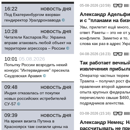
05-08-2026 (10:59)
16:22
НОВОСТЬ ДНЯ
Александр Адельфин
Под Екатеринбургом взорван
гендиректор Уралдронзавода
©
и с "планами на биз
Увы, прилетит ещё много,
10:28
НОВОСТЬ ДНЯ
ответ. Ракеты – это не от
Читатели Каспаров.Ru: Украина
конфликте. Заметно и то
вправе атаковать любой объект на
слова как раз в адрес Укра
территории агрессора – России
©
04-08-2026 (16:23)
10:01
05.08.2026
Так работает вечный
Попытку России возродить некий
извлечения прибыли
конкурс "Интервидение" пресекла
Оператор частных тюрем 
Саудовская Аравия
©
Трампа – получил рост ф
09:48
правления второй админи
НОВОСТЬ ДНЯ
опыта крупных федеральны
Индия отказалась от покупки
перечислило свыше $460,
новых российских истребителей
подрядчиков агентства.
СУ-57
©
03-08-2026 (15:16)
09:39
НОВОСТЬ ДНЯ
На время визита Путина в
Александр Немец: Н
Красноярск там снизили цены на
рассчитывать не пр