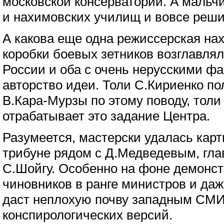
московской консерватории. А мальч
и нахимовских училищ и вовсе реши
А какова еще одна режиссерская на
коробки боевых зетников возглавлял
России и оба с очень нерусскими 
авторство идеи. Толи С.Кириенко п
В.Кара-Мурзы по этому поводу, толи
отрабатывает это задание Центра.
Разумеется, мастерски удалась кар
трибуне рядом с Д.Медведевым, гл
С.Шойгу. Особенно на фоне демонст
чиновников в ранге министров и да
даст неплохую почву западным СМИ
конспирологических версий.