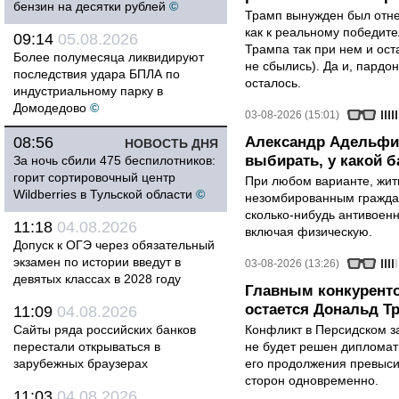
бензин на десятки рублей
©
Трамп вынужден был отнес
как к реальному победите
09:14
05.08.2026
Трампа так при нем и ост
Более полумесяца ликвидируют
не сбылись). Да и, пардо
последствия удара БПЛА по
осталось.
индустриальному парку в
Домодедово
©
03-08-2026 (15:01)
08:56
Александр Адельфи
НОВОСТЬ ДНЯ
выбирать, у какой б
За ночь сбили 475 беспилотников:
горит сортировочный центр
При любом варианте, жит
Wildberries в Тульской области
©
незомбированным граждан
сколько-нибудь антивоен
11:18
04.08.2026
включая физическую.
Допуск к ОГЭ через обязательный
экзамен по истории введут в
03-08-2026 (13:26)
девятых классах в 2028 году
Главным конкурент
остается Дональд Т
11:09
04.08.2026
Сайты ряда российских банков
Конфликт в Персидском з
перестали открываться в
не будет решен дипломати
зарубежных браузерах
его продолжения превыси
сторон одновременно.
11:03
04.08.2026