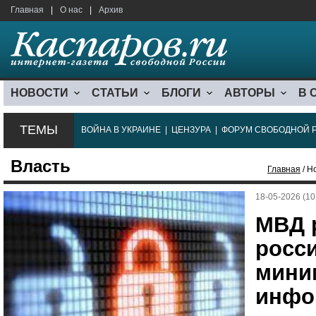
Главная
|
О нас
|
Архив
НОВОСТИ
СТАТЬИ
БЛОГИ
АВТОРЫ
В 
ТЕМЫ
ВОЙНА В УКРАИНЕ
|
ЦЕНЗУРА
|
ФОРУМ СВОБОДНОЙ 
Власть
Главная
/ Н
18-05-2026 (10
МВД 
росси
мини
инфо