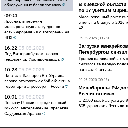
В Киевской области 
обнаруженных беспилотниках
©
по 17 убитым мирн
09:04
Массированный ракетно-д
Ярославль пережил
в ночь на 5 августа 2026 
массированную атаку дронов:
42.
есть информация о возгорании на
НПЗ
©
06-08-2026 (09:28)
Загрузка авиарейсо
16:22
05.08.2026
Петербургом снизила
Под Екатеринбургом взорван
Трафик на авиарейсах ме
гендиректор Уралдронзавода
©
снизился за первую полов
10:28
05.08.2026
написал 6 августа...
Читатели Каспаров.Ru: Украина
06-08-2026 (09:13)
вправе атаковать любой объект на
территории агрессора – России
©
Минобороны РФ дол
беспилотниках
10:01
05.08.2026
С 20:00 мск 5 августа до
Попытку России возродить некий
605 украинских беспилот
конкурс "Интервидение" пресекла
Саудовская Аравия
©