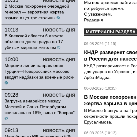
10:35
НОВОСТЬ ДНЯ
Мы постараемся найти за
В Москве похоронен очередной
потребуется время.
генерал — вероятная жертва
С уважением,
взрыва в центре столицы
©
Редакция
10:13
НОВОСТЬ ДНЯ
МАТЕРИАЛЫ РАЗДЕЛА
В Киевской области 6 августа
объявлен днем траура по 17
06-08-2026 (11:15)
убитым мирным жителям
©
КНДР развернет сво
в России для нанесе
10:00
НОВОСТЬ ДНЯ
Морские линии направления
КНДР разворачивает в Ро
Турция—Новороссийск массово
для ударов по Украине, 
вводят надбавки за военные риски
АрбатМедиа.
©
06-08-2026 (10:35)
09:28
НОВОСТЬ ДНЯ
В Москве похоронен
Загрузка авиарейсов между
жертва взрыва в це
Москвой и Санкт-Петербургом
В Москве 5 августа на Тр
снизилась на 18%, вина в "Коврах"
секретности прошли похо
©
Ерусалимова.
09:13
НОВОСТЬ ДНЯ
06-08-2026 (10:13)
Минобороны РФ доложило о 605