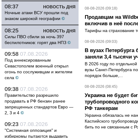
08:37
НОВОСТЬ ДНЯ
08-08-2026 (09:18)
Ночные атаки ВСУ прошли под
Продавцам на Wildbe
знаком широкой географии
©
включив в неё посл
08:25
Тарифы на страхование то
НОВОСТЬ ДНЯ
Силы ПВО сбили за ночь 397
08-08-2026 (09:03)
беспилотников: горят два НПЗ
©
В вузах Петербурга
09:58
07.08.2026
заняли 3,4 тысячи у
Под аннексированным
В 2026 году по отдельной
Севастополем военный открыл
вузы Санкт-Петербурга по
огонь по сослуживцам и жителям
порядок больше,...
села
©
08-08-2026 (08:45)
09:38
07.08.2026
Украина не будет би
Правительство разрешило
продавать в РФ бензин ранее
трубопроводного ко
запрещенных стандартов Евро —
РФ танкерам
2, 3 и 4
©
Украина обязалась не на
Каспийского трубопровод
09:23
07.08.2026
бить по не связанным с Р
"Системная оппозиция" и
избиркомы пытаются выдавить