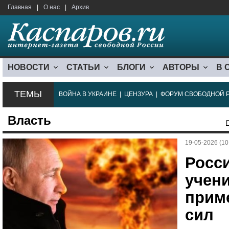
Главная
|
О нас
|
Архив
НОВОСТИ
СТАТЬИ
БЛОГИ
АВТОРЫ
В 
ТЕМЫ
ВОЙНА В УКРАИНЕ
|
ЦЕНЗУРА
|
ФОРУМ СВОБОДНОЙ 
Власть
19-05-2026 (10
Росс
учени
прим
сил