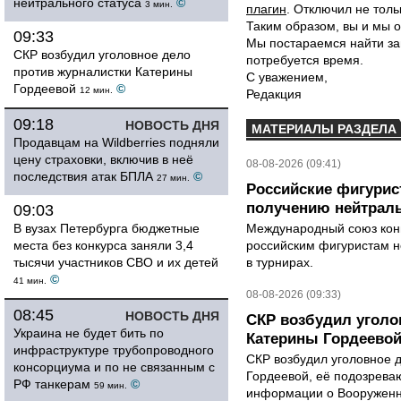
нейтрального статуса
©
3 мин.
плагин
. Отключил не толь
Таким образом, вы и мы о
09:33
Мы постараемся найти за
СКР возбудил уголовное дело
потребуется время.
против журналистки Катерины
С уважением,
Гордеевой
©
12 мин.
Редакция
09:18
НОВОСТЬ ДНЯ
МАТЕРИАЛЫ РАЗДЕЛА
Продавцам на Wildberries подняли
цену страховки, включив в неё
08-08-2026 (09:41)
последствия атак БПЛА
©
27 мин.
Российские фигурис
получению нейтраль
09:03
В вузах Петербурга бюджетные
Международный союз конь
места без конкурса заняли 3,4
российским фигуристам н
тысячи участников СВО и их детей
в турнирах.
©
41 мин.
08-08-2026 (09:33)
08:45
НОВОСТЬ ДНЯ
СКР возбудил уголо
Украина не будет бить по
Катерины Гордеево
инфраструктуре трубопроводного
СКР возбудил уголовное 
консорциума и по не связанным с
Гордеевой, её подозрева
РФ танкерам
©
59 мин.
информации о Вооруженн