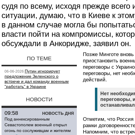
судя по всему, исходя прежде всего
ситуации, думаю, что в Киеве к этом
в данном случае могла бы попытатьс
власти пойти на компромиссы, кото
обсуждали в Анкоридже, заявил он.
Позже Минготе вновь 
ПО ТЕМЕ
приостановить военн
переговоры с Украино
Путин игнорирует
06-06-2026
переговоры, нет необ
предложение Зеленского о
действий.
встрече и дал команду военным
"работать" в Украине
Нет необходим
НОВОСТИ
переговоры, 
останавливали
09:58
НОВОСТЬ ДНЯ
Отметим, что Россия 
Под аннексированным
Севастополем военный открыл
рамки договоренносте
огонь по сослуживцам и жителям
Напомним, что встреч