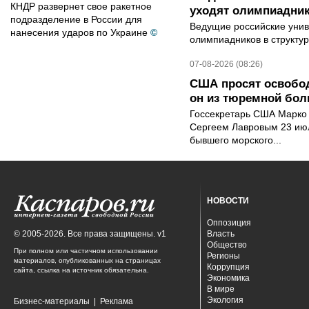
КНДР развернет свое ракетное
уходят олимпиадник
подразделение в России для
Ведущие российские унив
нанесения ударов по Украине
©
олимпиадников в структу
07-08-2026 (08:26)
США просят освобод
он из тюремной бол
Госсекретарь США Марко 
Сергеем Лавровым 23 ию
бывшего морского...
НОВОСТИ
Оппозиция
© 2005-2026. Все права защищены. v1
Власть
Общество
При полном или частичном использовании
Регионы
материалов, опубликованных на страницах
Коррупция
сайта, ссылка на источник обязательна.
Экономика
В мире
Экология
Бизнес-материалы
|
Реклама