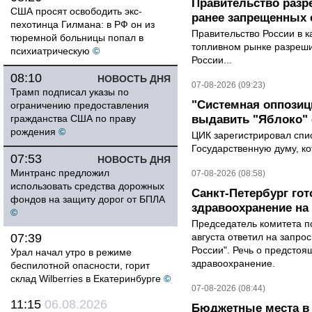
Правительство разр
США просят освободить экс-
ранее запрещенных с
пехотинца Гилмана: в РФ он из
Правительство России в к
тюремной больницы попал в
топливном рынке разрешил
психиатрическую
©
России...
08:10
НОВОСТЬ ДНЯ
07-08-2026 (09:23)
Трамп подписал указы по
"Системная оппози
ограничению предоставления
гражданства США по праву
выдавить "Яблоко"
рождения
©
ЦИК зарегистрировал спис
Государственную думу, ко
07:53
НОВОСТЬ ДНЯ
Минтранс предложил
07-08-2026 (08:58)
использовать средства дорожных
Санкт-Петербург го
фондов на защиту дорог от БПЛА
здравоохранение на
©
Председатель комитета п
07:39
августа ответил на запро
России". Речь о предсто
Урал начал утро в режиме
здравоохранение.
беспилотной опасности, горит
склад Wilberries в Екатеринбурге
©
07-08-2026 (08:44)
11:15
06.08.2026
Бюджетные места в 