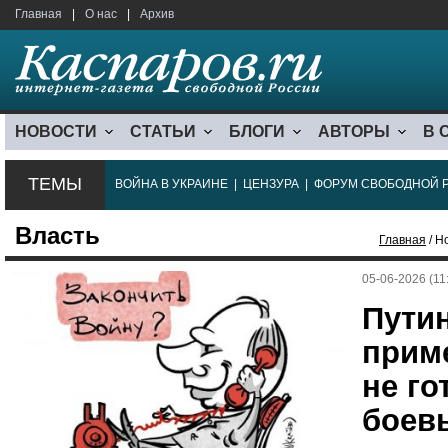
Главная
|
О нас
|
Архив
НОВОСТИ
СТАТЬИ
БЛОГИ
АВТОРЫ
В 
ТЕМЫ
ВОЙНА В УКРАИНЕ
|
ЦЕНЗУРА
|
ФОРУМ СВОБОДНОЙ 
Власть
Главная
/ Н
05-06-2026 (11
Путин
прим
не го
боев