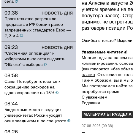
села
©
на Аляске в августе 
учетом времени на пе
09:38
НОВОСТЬ ДНЯ
полутора часов). Сто
Правительство разрешило
видимо, не встретив
продавать в РФ бензин ранее
разговоре позиции Р
запрещенных стандартов Евро —
2, 3 и 4
©
Ошибка в тексте? Выдел
09:23
НОВОСТЬ ДНЯ
Уважаемые читатели!
"Системная оппозиция" и
Многие годы на нашем са
избиркомы пытаются выдавить
комментирования, основа
"Яблоко" с выборов
©
(как говорится «без объ
плагин
. Отключил не толь
08:58
Таким образом, вы и мы о
Санкт-Петербург готовится к
Мы постараемся найти за
сокращению расходов на
потребуется время.
здравоохранение на 15%
©
С уважением,
Редакция
08:44
Бюджетные места в ведущих
МАТЕРИАЛЫ РАЗДЕЛА
университетах России уходят
олимпиадникам и по спецквоте
©
07-08-2026 (09:38)
08:26